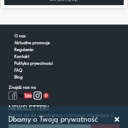
O nas
Aktualne promocje
Regulamin
Kontakt
Polityka prywatności
FAQ
Blog
Znajdź nas na
NEWSLETTER!
Zapisz się do newslettera i otrzymuj informacje o
Dbamy o Twoją prywatność
promocjach