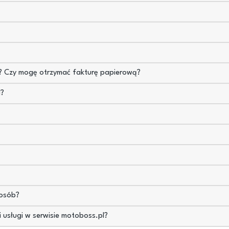
l? Czy mogę otrzymać fakturę papierową?
l?
posób?
i usługi w serwisie motoboss.pl?