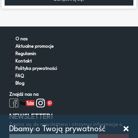
O nas
Aktualne promocje
Regulamin
Kontakt
Polityka prywatności
FAQ
Blog
Znajdź nas na
NEWSLETTER!
Zapisz się do newslettera i otrzymuj informacje o
Dbamy o Twoją prywatność
promocjach