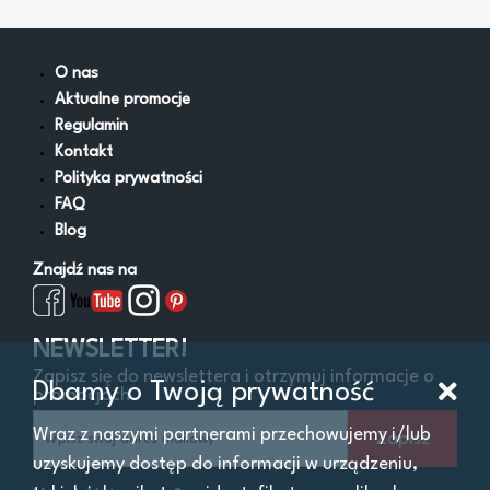
O nas
Aktualne promocje
Regulamin
Kontakt
Polityka prywatności
FAQ
Blog
Znajdź nas na
NEWSLETTER!
Zapisz się do newslettera i otrzymuj informacje o
Dbamy o Twoją prywatność
promocjach
Wraz z naszymi partnerami przechowujemy i/lub
Zapisz
uzyskujemy dostęp do informacji w urządzeniu,