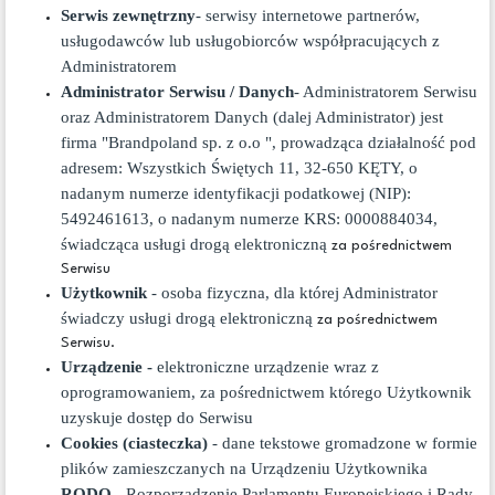
Serwis zewnętrzny
- serwisy internetowe partnerów,
usługodawców lub usługobiorców współpracujących z
Administratorem
Administrator Serwisu / Danych
- Administratorem Serwisu
oraz Administratorem Danych (dalej Administrator) jest
firma "Brandpoland sp. z o.o ", prowadząca działalność pod
adresem: Wszystkich Świętych 11, 32-650 KĘTY, o
nadanym numerze identyfikacji podatkowej (NIP):
5492461613, o nadanym numerze KRS: 0000884034,
świadcząca usługi drogą elektroniczną
za pośrednictwem
Serwisu
Użytkownik
- osoba fizyczna, dla której Administrator
świadczy usługi drogą elektroniczną
za pośrednictwem
Serwisu.
Urządzenie -
elektroniczne urządzenie wraz z
oprogramowaniem, za pośrednictwem którego Użytkownik
uzyskuje dostęp do Serwisu
Cookies (ciasteczka)
- dane tekstowe gromadzone w formie
plików zamieszczanych na Urządzeniu Użytkownika
RODO
- Rozporządzenie Parlamentu Europejskiego i Rady