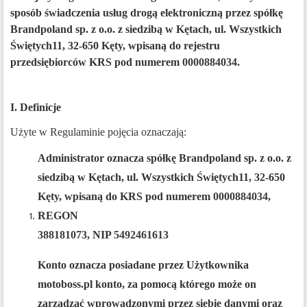
sposób świadczenia usług drogą elektroniczną przez
spółkę
Brandpoland sp. z o.o. z siedzibą w Kętach, ul. Wszystkich
Świętych11, 32-650 Kęty, wpisaną do
rejestru
przedsiębiorców
KRS pod numerem
0000884034.
I. Definicje
Użyte w Regulaminie pojęcia oznaczają:
Administrator oznacza spółkę Brandpoland sp. z o.o. z
siedzibą w Kętach, ul. Wszystkich Świętych11, 32-650
Kęty, wpisaną do KRS pod numerem
0000884034
,
REGON
388181073,
NIP
5492461613
Konto oznacza posiadane przez
Użytkownika
motoboss.pl konto, za pomocą którego może on
zarządzać wprowadzonymi przez siebie danymi oraz