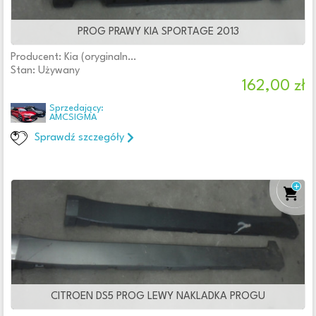
Wystawione w ciągu
PROG PRAWY KIA SPORTAGE 2013
Producent: Kia (oryginalne OE)
Stan: Używany
Stan
162,00 zł
Nowy
Sprzedający:
AMCSIGMA
Używany
Uszkodzony
Sprawdź szczegóły
Jakość części (zgodnie z GVO)
O - oryginał z logo producenta samochodu (OE)
Q - oryginał z logo producenta części (OEM, OES)
Typ samochodu
Samochody osobowe
Samochody dostawcze
Samochody ciężarowe
Autobusy
CITROEN DS5 PROG LEWY NAKLADKA PROGU
Samochody kempingowe