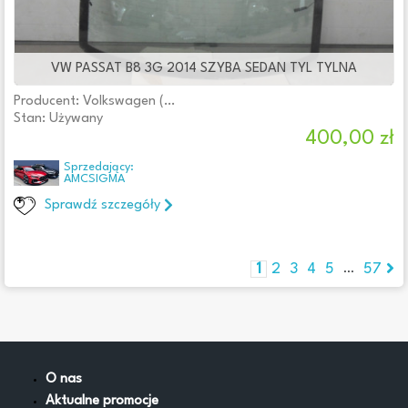
VW PASSAT B8 3G 2014 SZYBA SEDAN TYL TYLNA
Producent: Volkswagen (oryginalne OE)
Stan: Używany
400,00 zł
Sprzedający:
AMCSIGMA
Sprawdź szczegóły
1
2
3
4
5
57
...
O nas
Aktualne promocje