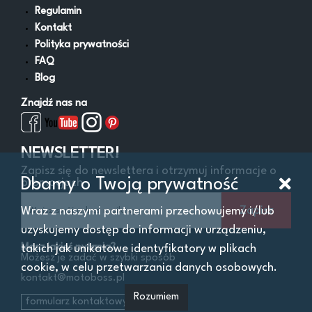
Regulamin
Kontakt
Polityka prywatności
FAQ
Blog
Znajdź nas na
NEWSLETTER!
Zapisz się do newslettera i otrzymuj informacje o
Dbamy o Twoją prywatność
promocjach
Zapisz
Wraz z naszymi partnerami przechowujemy i/lub
uzyskujemy dostęp do informacji w urządzeniu,
Masz jakieś pytania?
takich jak unikatowe identyfikatory w plikach
Możesz je zadać w szybki sposób
cookie, w celu przetwarzania danych osobowych.
kontakt@motoboss.pl
Rozumiem
formularz kontaktowy