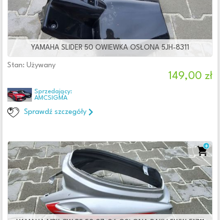
Odzież
Filtry
YAMAHA SLIDER 50 OWIEWKA OSŁONA 5JH-8311
Stan: Używany
149,00 zł
Cena
Od:
Do:
zł
Sprzedający:
AMCSIGMA
Lokalizacja
Sprawdź szczegóły
Województwo
Oferta
Firma
Osoba prywatna
Wystawione w ciągu