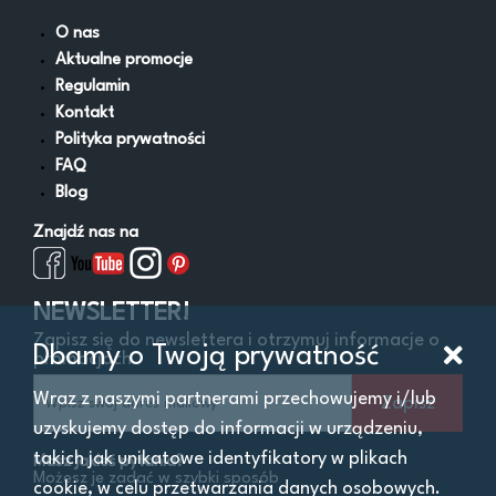
O nas
Aktualne promocje
Regulamin
Kontakt
Polityka prywatności
FAQ
Blog
Znajdź nas na
NEWSLETTER!
Zapisz się do newslettera i otrzymuj informacje o
Dbamy o Twoją prywatność
promocjach
Wraz z naszymi partnerami przechowujemy i/lub
Zapisz
uzyskujemy dostęp do informacji w urządzeniu,
takich jak unikatowe identyfikatory w plikach
Masz jakieś pytania?
Możesz je zadać w szybki sposób
cookie, w celu przetwarzania danych osobowych.