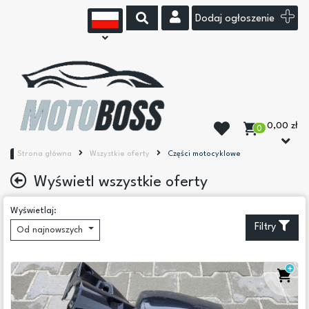
Dodaj ogłoszenie
0,00 zł
0
Strona główna
Wszystkie oferty
Części motocyklowe
Wyświetl wszystkie oferty
Podkategorie
Wyświetlaj:
Filtry
Od najnowszych
Akcesoria do quadów
Akcesoria motocyklowe
Części do quadów
Części motocyklowe
(5)
Kaski