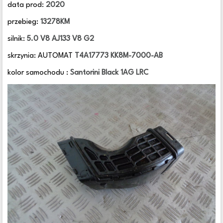
data prod:
2020
przebieg:
13278KM
silnik:
5.0 V8 AJ133 V8 G2
skrzynia: AUTOMAT
T4A17773 KK8M-7000-AB
kolor samochodu :
Santorini Black 1AG LRC