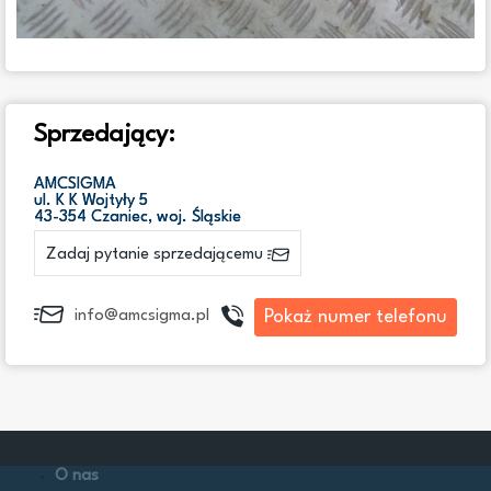
Sprzedający:
AMCSIGMA
ul. K K Wojtyły 5
43-354 Czaniec, woj. Śląskie
Zadaj pytanie sprzedającemu
Pokaż numer telefonu
info@amcsigma.pl
O nas