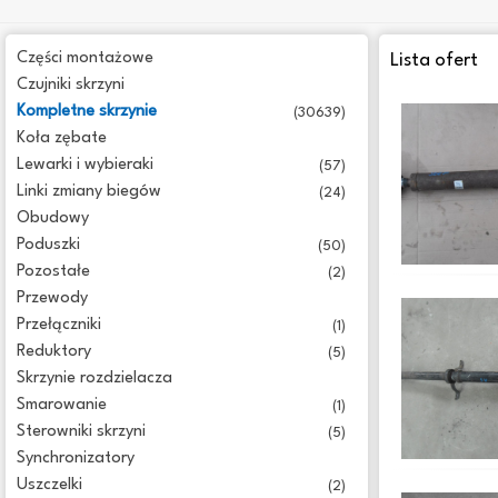
Części montażowe
Lista ofert
Czujniki skrzyni
Kompletne skrzynie
(30639)
Koła zębate
Lewarki i wybieraki
(57)
Linki zmiany biegów
(24)
Obudowy
Poduszki
(50)
Pozostałe
(2)
Przewody
Przełączniki
(1)
Reduktory
(5)
Skrzynie rozdzielacza
Smarowanie
(1)
Sterowniki skrzyni
(5)
Synchronizatory
Uszczelki
(2)