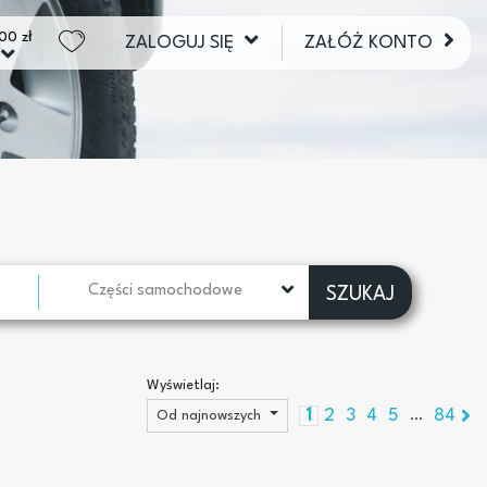
00 zł
ZALOGUJ SIĘ
ZAŁÓŻ KONTO
Części samochodowe
SZUKAJ
Wyświetlaj:
1
2
3
4
5
84
Od najnowszych
...