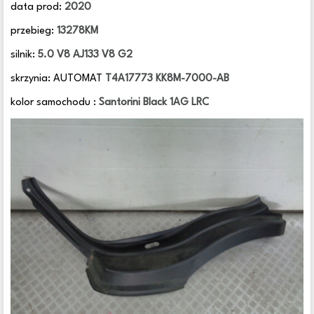
data prod:
2020
przebieg:
13278KM
silnik:
5.0 V8 AJ133 V8 G2
skrzynia: AUTOMAT
T4A17773 KK8M-7000-AB
kolor samochodu :
Santorini Black 1AG LRC