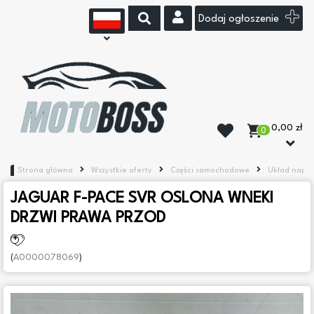
Dodaj ogłoszenie
0,00 zł
0
Strona główna
Wszystkie oferty
Części samochodowe
Układ napę
JAGUAR F-PACE SVR OSLONA WNEKI
DRZWI PRAWA PRZOD
(
A0000078069
)