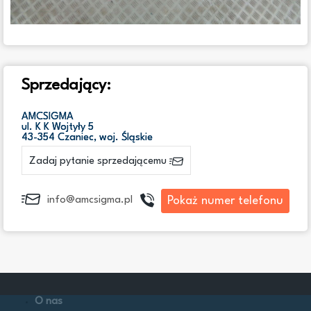
Sprzedający:
AMCSIGMA
ul. K K Wojtyły 5
43-354 Czaniec, woj. Śląskie
Zadaj pytanie sprzedającemu
Pokaż numer telefonu
info@amcsigma.pl
O nas