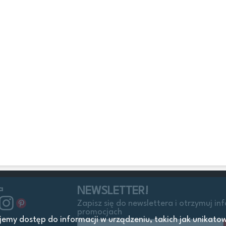
a
NEWSLETTER!
Zapisz się do newslettera i otrzymuj in
promocjach
my dostęp do informacji w urządzeniu, takich jak unikatowe