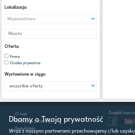
Lokalizacja
Województwo
Oferta
Firma
Osoba prywatna
Wystawione w ciągu
Znajdź nas n
O nas
Dbamy o Twoją prywatność
Aktualne promocje
Regulamin
Wraz z naszymi partnerami przechowujemy i/lub uzyskuje