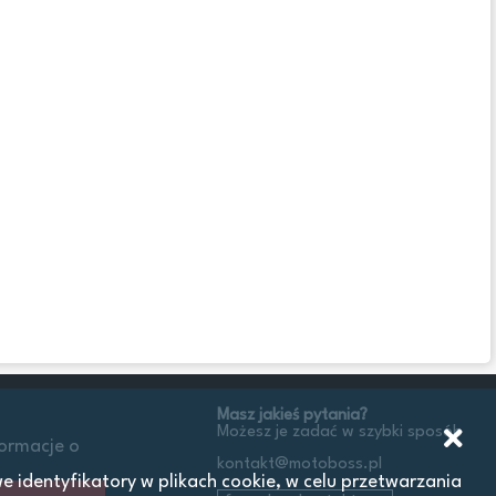
Masz jakieś pytania?
Możesz je zadać w szybki sposób
formacje o
kontakt@motoboss.pl
 identyfikatory w plikach cookie, w celu przetwarzania