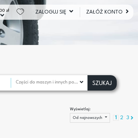
00 zł
ZALOGUJ SIĘ
ZAŁÓŻ KONTO
Części do maszyn i innych pojazdów
SZUKAJ
Wyświetlaj:
1
2
3
Od najnowszych