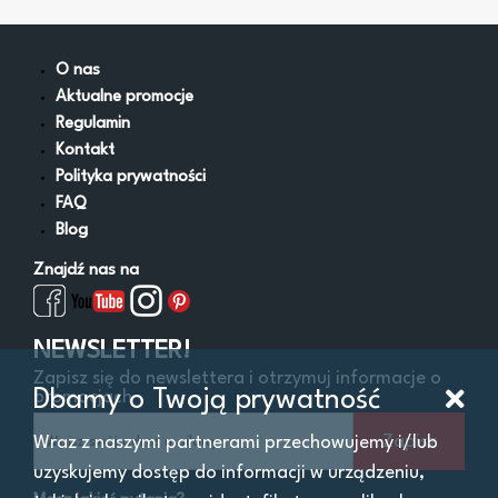
Lejki
Miski i wanny zlewowe
Napełniacze do oleju
O nas
Obsługa AdBlue
Aktualne promocje
Pistolety do paliw i oleju
Regulamin
Pompy do oleju
Kontakt
Pompy do paliw
Polityka prywatności
Pozostałe
FAQ
Smarownice
Blog
Wysysarki
Znajdź nas na
Zestawy naprawcze gniazd korków oleju
Zlewarki
Zlewarko-wysysarki
NEWSLETTER!
Zapisz się do newslettera i otrzymuj informacje o
Dbamy o Twoją prywatność
promocjach
Filtry
Zapisz
Wraz z naszymi partnerami przechowujemy i/lub
uzyskujemy dostęp do informacji w urządzeniu,