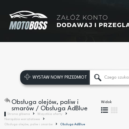
WYSTAW NOWY PRZEDMIOT
Obsługa olejów, paliw i
Widok
smarów / Obsługa AdBlue
Strona główna
Wszystkie oferty
Narzędzia warsztatowe
Obsługa olejów, paliw i smarów
Obsługa AdBlue