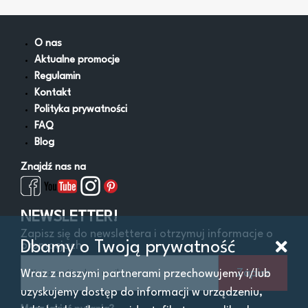
Lejki
Miski i wanny zlewowe
Napełniacze do oleju
O nas
Obsługa AdBlue
Aktualne promocje
Pistolety do paliw i oleju
Regulamin
Pompy do oleju
Kontakt
Pompy do paliw
Polityka prywatności
Pozostałe
FAQ
Smarownice
Blog
Wysysarki
Znajdź nas na
Zestawy naprawcze gniazd korków oleju
Zlewarki
Zlewarko-wysysarki
NEWSLETTER!
Zapisz się do newslettera i otrzymuj informacje o
Dbamy o Twoją prywatność
promocjach
Filtry
Zapisz
Wraz z naszymi partnerami przechowujemy i/lub
uzyskujemy dostęp do informacji w urządzeniu,