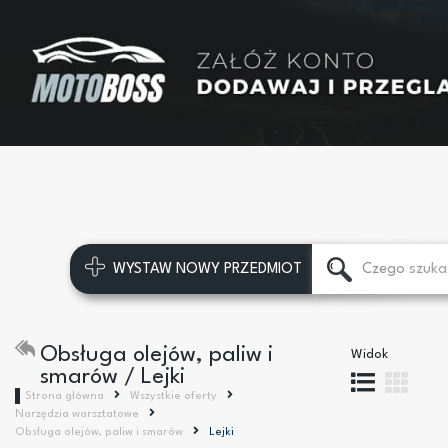
WYSTAW NOWY PRZEDMIOT
Obsługa olejów, paliw i
Widok
smarów / Lejki
Strona główna
Wszystkie oferty
Narzędzia warsztatowe
Obsługa olejów, paliw i smarów
Lejki