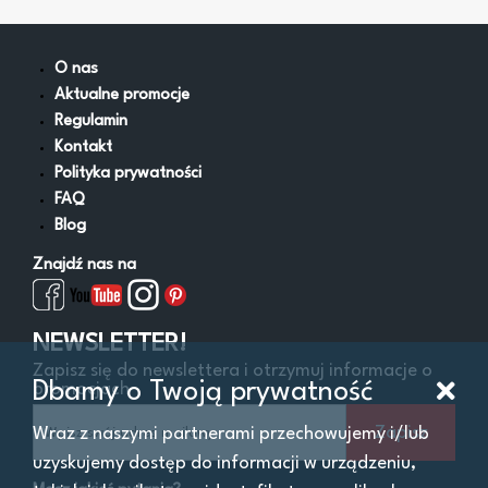
Lejki
Miski i wanny zlewowe
Napełniacze do oleju
O nas
Obsługa AdBlue
Aktualne promocje
Pistolety do paliw i oleju
Regulamin
Pompy do oleju
Kontakt
Pompy do paliw
Polityka prywatności
Pozostałe
FAQ
Smarownice
Blog
Wysysarki
Znajdź nas na
Zestawy naprawcze gniazd korków oleju
Zlewarki
Zlewarko-wysysarki
NEWSLETTER!
Zapisz się do newslettera i otrzymuj informacje o
Dbamy o Twoją prywatność
promocjach
Filtry
Zapisz
Wraz z naszymi partnerami przechowujemy i/lub
uzyskujemy dostęp do informacji w urządzeniu,