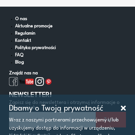
Lejki
Miski i wanny zlewowe
Napełniacze do oleju
O nas
Obsługa AdBlue
Aktualne promocje
Pistolety do paliw i oleju
Regulamin
Pompy do oleju
Kontakt
Pompy do paliw
Polityka prywatności
Pozostałe
FAQ
Smarownice
Blog
Wysysarki
Znajdź nas na
Zestawy naprawcze gniazd korków oleju
Zlewarki
Zlewarko-wysysarki
NEWSLETTER!
Zapisz się do newslettera i otrzymuj informacje o
Dbamy o Twoją prywatność
promocjach
Filtry
Zapisz
Wraz z naszymi partnerami przechowujemy i/lub
uzyskujemy dostęp do informacji w urządzeniu,