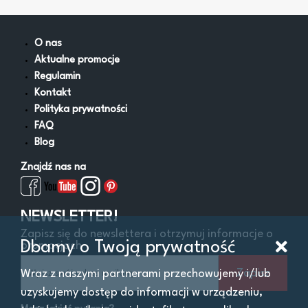
Lejki
Miski i wanny zlewowe
Napełniacze do oleju
O nas
Obsługa AdBlue
Aktualne promocje
Pistolety do paliw i oleju
Regulamin
Pompy do oleju
Kontakt
Pompy do paliw
Polityka prywatności
Pozostałe
FAQ
Smarownice
Blog
Wysysarki
Znajdź nas na
Zestawy naprawcze gniazd korków oleju
Zlewarki
Zlewarko-wysysarki
NEWSLETTER!
Zapisz się do newslettera i otrzymuj informacje o
Dbamy o Twoją prywatność
promocjach
Filtry
Zapisz
Wraz z naszymi partnerami przechowujemy i/lub
uzyskujemy dostęp do informacji w urządzeniu,