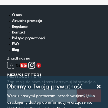
Lejki
Miski i wanny zlewowe
Napełniacze do oleju
O nas
Obsługa AdBlue
Aktualne promocje
Pistolety do paliw i oleju
Regulamin
Pompy do oleju
Kontakt
Pompy do paliw
Polityka prywatności
Pozostałe
FAQ
Smarownice
Blog
Wysysarki
Znajdź nas na
Zestawy naprawcze gniazd korków oleju
Zlewarki
Zlewarko-wysysarki
NEWSLETTER!
Zapisz się do newslettera i otrzymuj informacje o
Dbamy o Twoją prywatność
promocjach
Filtry
Zapisz
Wraz z naszymi partnerami przechowujemy i/lub
uzyskujemy dostęp do informacji w urządzeniu,